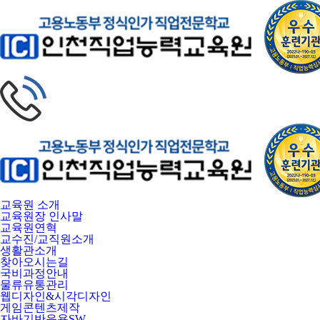
교육원 소개
교육원장 인사말
교육원연혁
교수진/교직원소개
생활관소개
찾아오시는길
국비과정안내
물류유통관리
웹디자인&시각디자인
게임콘텐츠제작
자바기반응용SW