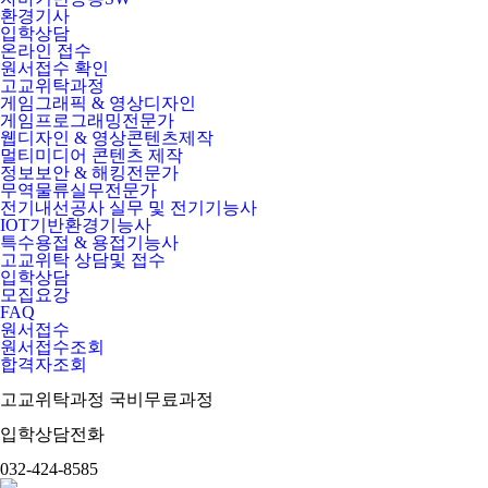
환경기사
입학상담
온라인 접수
원서접수 확인
고교위탁과정
게임그래픽 & 영상디자인
게임프로그래밍전문가
웹디자인 & 영상콘텐츠제작
멀티미디어 콘텐츠 제작
정보보안 & 해킹전문가
무역물류실무전문가
전기내선공사 실무 및 전기기능사
IOT기반환경기능사
특수용접 & 용접기능사
고교위탁 상담및 접수
입학상담
모집요강
FAQ
원서접수
원서접수조회
합격자조회
고교위탁과정
국비무료과정
입학상담전화
032-424-8585