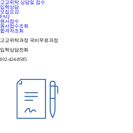
고교위탁 상담및 접수
입학상담
모집요강
FAQ
원서접수
원서접수조회
합격자조회
고교위탁과정
국비무료과정
입학상담전화
032-424-8585