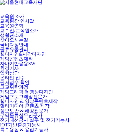
교육원 소개
교육원장 인사말
교육원연혁
교수진/교직원소개
생활관소개
찾아오시는길
국비과정안내
물류유통관리
웹디자인&시각디자인
게임콘텐츠제작
자바기반응용SW
환경기사
입학상담
온라인 접수
원서접수 확인
고교위탁과정
게임그래픽 & 영상디자인
게임프로그래밍전문가
웹디자인 & 영상콘텐츠제작
멀티미디어 콘텐츠 제작
정보보안 & 해킹전문가
무역물류실무전문가
전기내선공사 실무 및 전기기능사
IOT기반환경기능사
특수용접 & 용접기능사