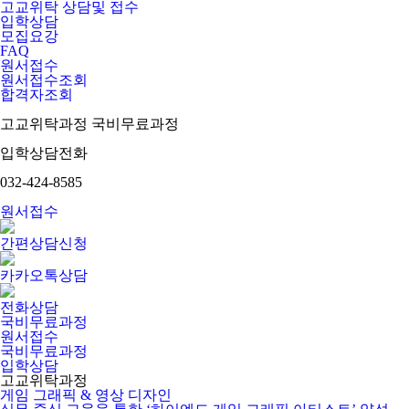
고교위탁 상담및 접수
입학상담
모집요강
FAQ
원서접수
원서접수조회
합격자조회
고교위탁과정
국비무료과정
입학상담전화
032-424-8585
원서접수
간편상담신청
카카오톡상담
전화상담
국비무료과정
원서접수
국비무료과정
입학상담
고교위탁과정
게임 그래픽 & 영상 디자인