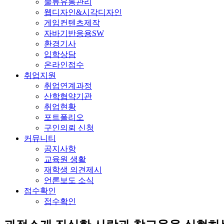
물류유통관리
웹디자인&시각디자인
게임컨텐츠제작
자바기반응용SW
환경기사
입학상담
온라인접수
취업지원
취업연계과정
산학협약기관
취업현황
포트폴리오
구인의뢰 신청
커뮤니티
공지사항
교육원 생활
재학생 의견제시
언론보도 소식
접수확인
접수확인